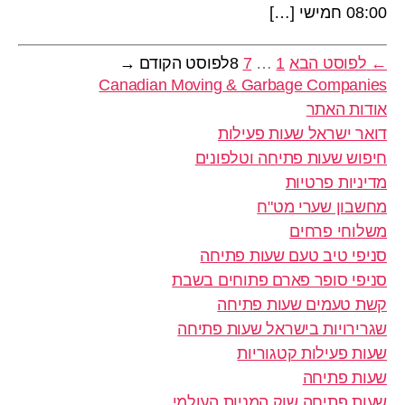
08:00 חמישי […]
←
לפוסט הבא
1
…
7
8
לפוסט הקודם
→
Posts
Canadian Moving & Garbage Companies
pagination
אודות האתר
דואר ישראל שעות פעילות
חיפוש שעות פתיחה וטלפונים
מדיניות פרטיות
מחשבון שערי מט"ח
משלוחי פרחים
סניפי טיב טעם שעות פתיחה
סניפי סופר פארם פתוחים בשבת
קשת טעמים שעות פתיחה
שגרירויות בישראל שעות פתיחה
שעות פעילות קטגוריות
שעות פתיחה
שעות פתיחה שוק המניות העולמי