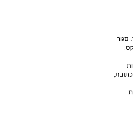
מי לוד בוקר שעות קבלה א'- ה' 08:00-16:30 ו': סגור
1, לוד טלפון: 1-800-800-160 פקס:
 ושעות
כתובת,
תקלות