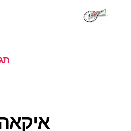
שעות
פתיחה
תגי
איקאה 