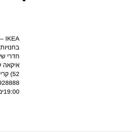
EA
בחנויות 
חדרי שי
איקאה ק
19:00ימי ו' וערבי […]