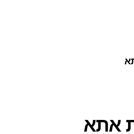
א
ת אתא