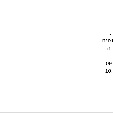
.
צוגה
חה
ית אתא, אזור קריות, חיפה טלפון של רשת איקאה – 09-
 פתיחה:ימים א'-ה' – 10:00-