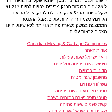
ירשום הכנסות מריבית בסך 9,184 שקל; בהלוואה זהה
ל-25 שנים הכנסות הבנק מריבית צפויות להיות 51,317
שקל – יותר מפי 5 עסק משתלם לבנק, אבל מה עם
הלווים? כשמחירי הדירות עולים, אבל ההכנסה
הממוצעת במשק נשארת פחות או יותר ללא שינוי, היינו
מצפים לראות עלייה […]
Canadian Moving & Garbage Companies
אודות האתר
דואר ישראל שעות פעילות
חיפוש שעות פתיחה וטלפונים
מדיניות פרטיות
מחשבון שערי מט"ח
משלוחי פרחים
סניפי טיב טעם שעות פתיחה
סניפי סופר פארם פתוחים בשבת
קשת טעמים שעות פתיחה
שגרירויות בישראל שעות פתיחה