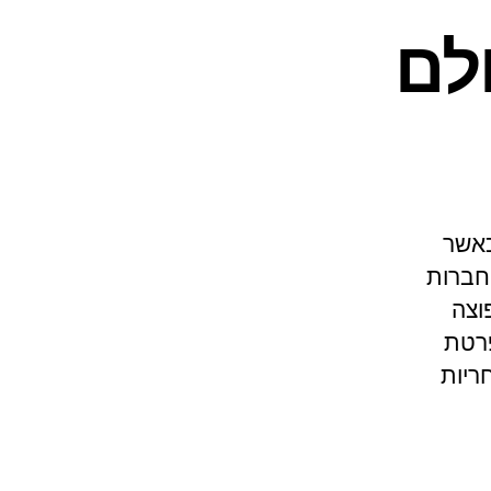
לם
כאשר
 חברות
וצה
פרטת
ריות