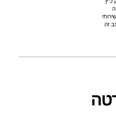
 כ"ץ
ה
ירותי
ב זה
רטה