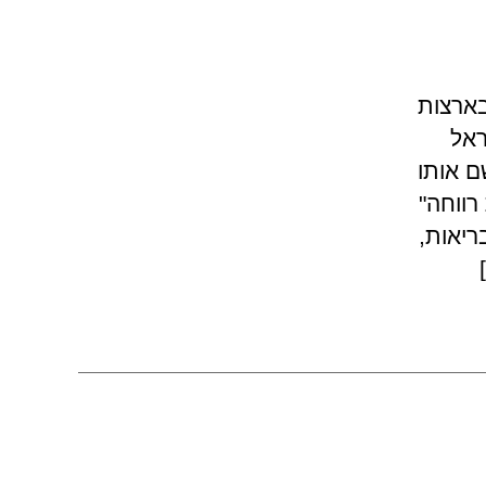
 , בעקבות אירועים היסטוריים כגון משבר 1929 בארצות
ראל
ם אותו
ב1976 את "מדינת רווחה"
ריאות,