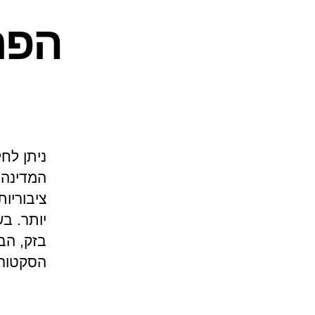
הפר
ניתן לח
המדינה 
ציבוריו
יותר. ב
בזק, הבנ
הסקטור 