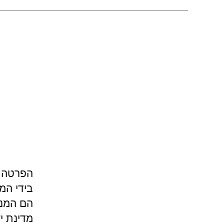
הפרטה ה
בידי המ
הם המני
מדינת י