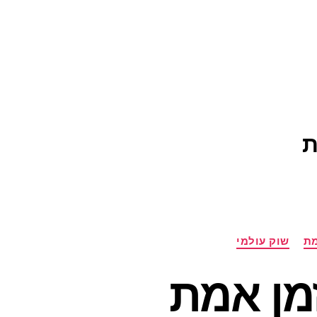
ת
מת
שוק עולמי
מן אמת