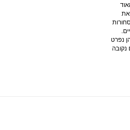
אוד
את
חורות
ים.
ן נפרט
נקובה