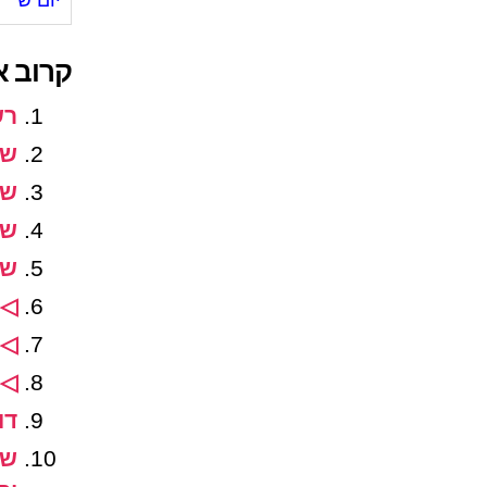
יום ש'
קרוב א
רש
שע
שע
שע
שע
◁ 
◁ 
◁ 
דו
שע