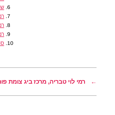
שע
רמ
רמ
רמ
סנ
←
רמי לוי טבריה, מרכז ביג צומת פור