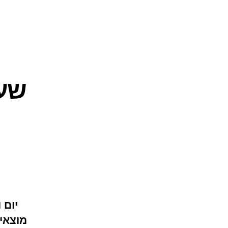
שעו
יום ו
מוצאי