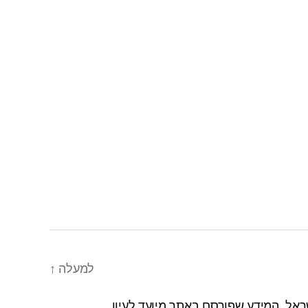
למעלה
↑
אל. המידע שפורסם באתר מיועד לעיון