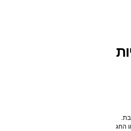
ות
בת.
 החג