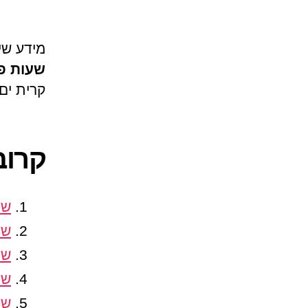
מידע שי
שעות פת
קרית ים,
קרוב
שע
שע
שע
שע
שע