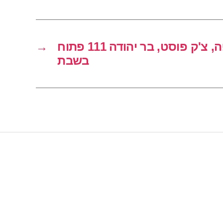
סופר פארם חיפה, צ'ק פוסט, בר יהודה 111 פתוח
→
בשבת