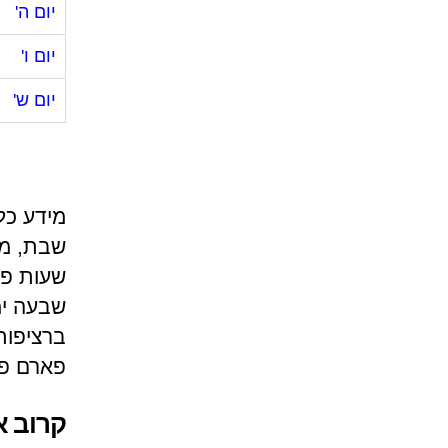
יום ה'
יום ו'
יום ש'
מידע כל
שבת, מכ
שעות פת
פארם פתוח ב
קרוב א