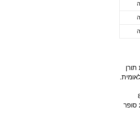
תורן
אומית.
דה מ 8:00
ברציפות ועד לשעה 21:00, ביום שישי משעה 8:00 עד 23:00 סופר