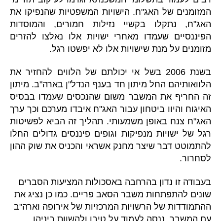
המזומנים של האג"ח. הישויות המשפטיות שהנפיקו את
האג"ח, נתקלו בקשיי נזילות חמורים, והמוסדות
הפיננסיים שעמדו מאחרי ישויות אלו נאלצו להזרים
מזומנים על מנת שישויות אלו לא יפשטו רגל.
בשנת 2006 בשל אי יכולתם של הלווים להחזיר את
הלוואותיהם החל מיתון חד בענף הנדל"ן בארה"ב. מיתון
זה החריף את המשבר משום שהנכסים שעמדו בבסיס
האיגוח והיוו ביטחון עבור האג"ח איבדו מערכם וכך ערך
האג"ח צנח באופן משמעותי. תהליך זה הביא לפשיטות
רגל של ישויות מנפיקות וגופים פיננסים גדולים החלו
להתמוטט דבר שיצר מחנק אשראי והכניס את שוק ההון
לסחרור.
בעבודה זו נדון בהרחבה באסכולות המציעות הסברים
שונים להתפתחות משבר הסאב פריים. כמו כן נציג את
ההתמודדות של הרשויות המרכזיות של אירופה וארה"ב
עם המשבר, ננסה לעמוד על טיבן ולהשוות ביניהן.