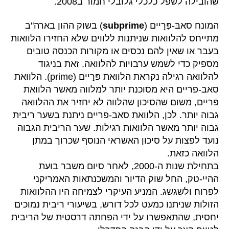
שהובילה לשפל כלכלי גלובלי חמור ב2008.
המונח סאבּ‏-פְּ‏‏רַ‏יים (
subprime
) בשוק ההון בארה"ב
מתייחס להלוואות שניתנות ללווים שלא החזירו הלוואות
בעבר או שאין להם נכסים או מקורות הכנסה טובים
מספיק כדי לשמש ערבויות להלוואה. זאת בניגוד
להלוואה רגילה נקראת הלוואת פּ‏רַ‏יים (prime). הלוואת
סאב-פריים היא מסוכנת יותר למלווה מאשר הלוואת
פריים, משום שהסיכון שהלווה לא יחזיר את ההלוואה
גבוה יותר. לכן, הלוואת סאב-פריים ניתנת בשער ריבית
גבוה יותר מאשר הלוואות רגילות. שער הריבית הגבוה
נועד לפצות על סיכון האשראי הנוסף שכרוך במתן
הלוואה כזאת.
בתחילת שנות ה-2000, לאחר סיום משבר בועת
ההיי-טק, החל שוק הדיור והמשכנתאות האמריקני
לפרוח ולשגשג. המניע העיקרי לצמיחה היו ההלוואות
הזולות שניתנו כמעט לכל דורש, בשיעורי ריבית נמוכים
יחסית, שהתאפשרו על ידי הפחתה דרסטית של הריבית