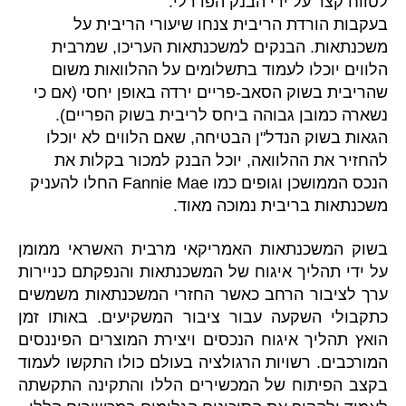
לטווח קצר‏ על ידי הבנק הפדרלי.
בעקבות הורדת הריבית צנחו שיעורי הריבית על
משכנתאות. הבנקים למשכנתאות העריכו, שמרבית
הלווים יוכלו לעמוד בתשלומים על ההלוואות משום
שהריבית בשוק הסאב-פריים ירדה באופן יחסי (אם כי
נשארה כמובן גבוהה ביחס לריבית בשוק הפריים).
הגאות בשוק הנדל"ן הבטיחה, שאם הלווים לא יוכלו
להחזיר את ההלוואה, יוכל הבנק למכור בקלות את
הנכס הממושכן וגופים כמו Fannie Mae החלו להעניק
משכנתאות בריבית נמוכה מאוד‏.
בשוק המשכנתאות האמריקאי מרבית האשראי ממומן
על ידי תהליך איגוח של המשכנתאות והנפקתם כניירות
ערך לציבור הרחב כאשר החזרי המשכנתאות משמשים
כתקבולי השקעה עבור ציבור המשקיעים. באותו זמן
הואץ תהליך איגוח הנכסים ויצירת המוצרים הפיננסים
המורכבים. רשויות הרגולציה בעולם כולו התקשו לעמוד
בקצב הפיתוח של המכשירים הללו והתקינה התקשתה