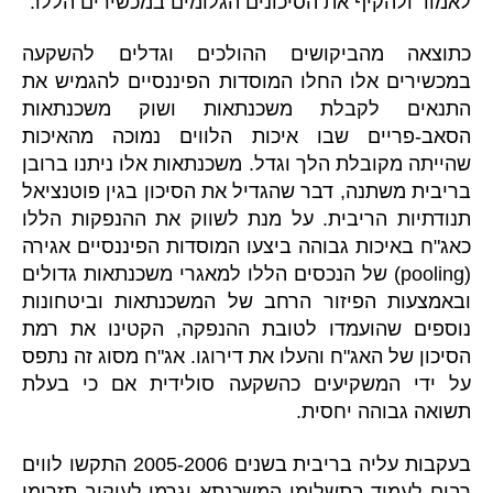
לאמוד ולהקיף את הסיכונים הגלומים במכשירים הללו.
כתוצאה מהביקושים ההולכים וגדלים להשקעה
במכשירים אלו החלו המוסדות הפיננסיים להגמיש את
התנאים לקבלת משכנתאות ושוק משכנתאות
הסאב-פריים שבו איכות הלווים נמוכה מהאיכות
שהייתה מקובלת הלך וגדל. משכנתאות אלו ניתנו ברובן
בריבית משתנה, דבר שהגדיל את הסיכון בגין פוטנציאל
תנודתיות הריבית. על מנת לשווק את ההנפקות הללו
כאג"ח באיכות גבוהה ביצעו המוסדות הפיננסיים אגירה
(pooling) של הנכסים הללו למאגרי משכנתאות גדולים
ובאמצעות הפיזור הרחב של המשכנתאות וביטחונות
נוספים שהועמדו לטובת ההנפקה, הקטינו את רמת
הסיכון של האג"ח והעלו את דירוגו. אג"ח מסוג זה נתפס
על ידי המשקיעים כהשקעה סולידית אם כי בעלת
תשואה גבוהה יחסית.
בעקבות עליה בריבית בשנים 2005-2006 התקשו לווים
רבים לעמוד בתשלומי המשכנתא וגרמו לעיקוב תזרימי