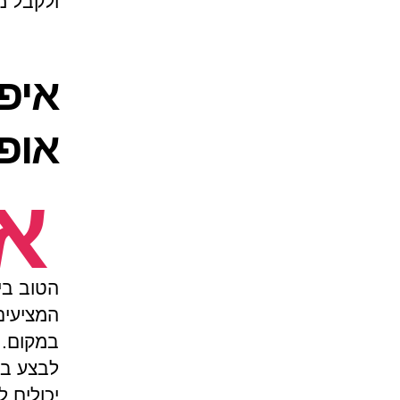
ולקבל מ
איפ
אופנ
א
הטוב בי
המציעים
במקום. 
לבצע בה
יכולים 