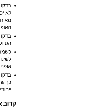
בדקו 
לא יכ
מאוחר
האופני
בדקו 
הטיול
כשמתכ
לשינו
אופני
בדקו 
כך שת
ייחוד
קרוב א