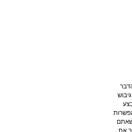
הדבר
גיבוש
בצע
אפשרות
 שאתם
ר את