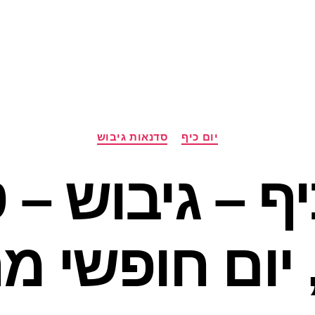
קטגוריות
יום כיף
סדנאות גיבוש
יף – גיבוש – ט
 יום חופשי 