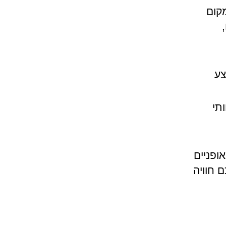
מקום
צע
תי
ופניים
 חוויה