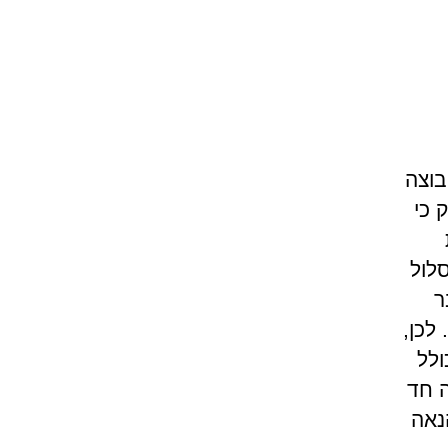
בוצה
 כי
לול
ר
לכן,
ולל
ה חד
נאה