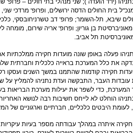
ניהו (יו"ר הועדה ); שני מנהלי בתי חולים – פרופ' ש
נכ"ל בית החולים הדסה ירושלים, ופרופ' מרדכי שני, 
לים שיבא, תל-השומר; פרופ' דב טשרניחובסקי, כלכל
אוניברסיטת בן גוריון; ופרופ' אריה שירום, מומחה לי
אוניברסיטת תל אביב.
ניהו פעלה באופן שונה מועדות חקירה ממלכתיות אח
קה את כלל המערכת בראייה כלכלית וחברתית שלמ
עדות חקירה קודמות שהתמנו במשך השנים ועסקו רק
עובדות העבר, התבקשה ועדת נתניהו להמליץ על שינ
המערכת, כדי לשפר את יעילות מערכת הבריאות בע
תניהו הוחלט לא לייחס חשיבות רבה לנושא האחריות
 לעומת היבטים כלכליים, חברתיים וארגוניים של המ
קירה איתרה במהלך עבודתה מספר בעיות עיקריות 
בריאות ובהם ליקויים בשירות לאזרח, ריבוי תפקידי