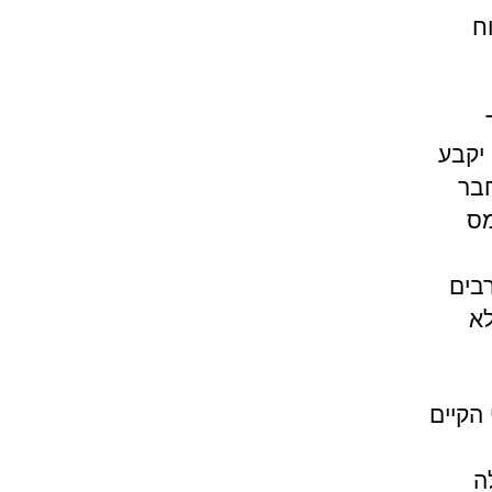
ח
 יקבע
חבר
 1994, בשם מס
בים
לא
הקיים
ה