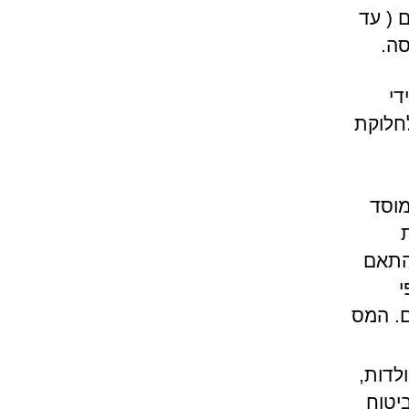
 ( עד
די
לחלוקת
מוסד
התאם
י
ם. המס
לדות,
יטוח