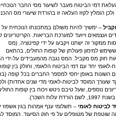
עלאת דמי הביטוח מעבר לשיעור מסי החבר הנוכחיים
קביל
– ימשיך להיות משולם במתכונתו הנוכחית על י
ים ועצמאים וייועד למערכת הבריאות. הקריטריונים 
ות ממקור זה ישתנו ויקבעו על ידי קפיטציה. (מס
 ששימש למימון פעולתן של קופות החולים, בהתאם
ות חוק מס מקביל. המס נגבה מהמעבידים על-ידי ה
ח-לאומי יחד עם דמי הביטוח הלאומי, וחולק בין קופות
ם השונות באופן יחסי למספר החברים בכל קופה (ב
 שעורך המוסד לביטוח-לאומי מדי שנים אחדות) ולפ
יונים נוספים, שעל טיבם ניטש ויכוח בין קופות החולי
שם הורדת עלות השכר).
 לביטוח לאומי
– תשלומי ענף אמהות בגין אשפוז יו
ה שוטפת של מטופלים על פי חוק הסיעוד. המוסד לב