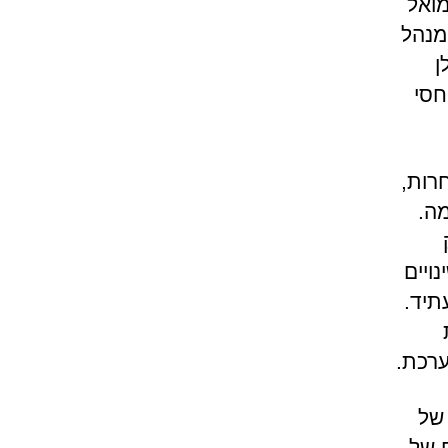
מואל
מנהל
ן
חסי
רות,
ה.
ויים
תיד.
ערכת.
של
ם של