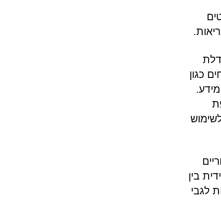
ים
יאות.
דלת
ם כגון
מידע.
ת
לשימוש
יים
ית בין
 לגבי