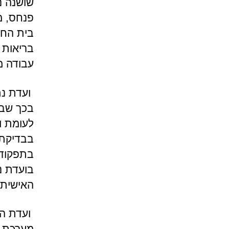
שושנה נת
פנחס, מ
בית החו
בריאות מ
עבודה מ
ועדת נת
בכך שבד
לעומת ו
בבדיקת 
בתפקוד 
בועדת נ
האישית,
ועדת הח
מערכת ה