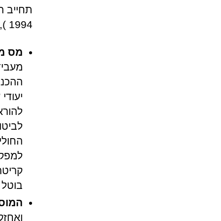
תחייב ה
1994 ), ולכן הומלץ לקזז העלאה זו בהורדת שיעורי מס ההכנסה.
מס מ
מעביד
ההכנס
יעודי
להורא
לביטו
החולי
למפקד
קריטר
בוטל בשנת 1997, ל
המוסד
ואחזק