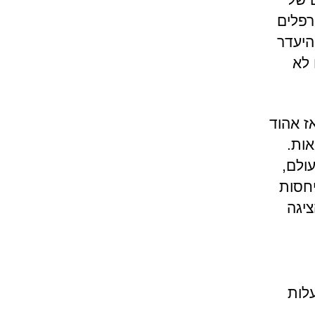
רפלים
היעדר
 לא
ז אהוד
ות.
ולם,
חסות
יגה
לות