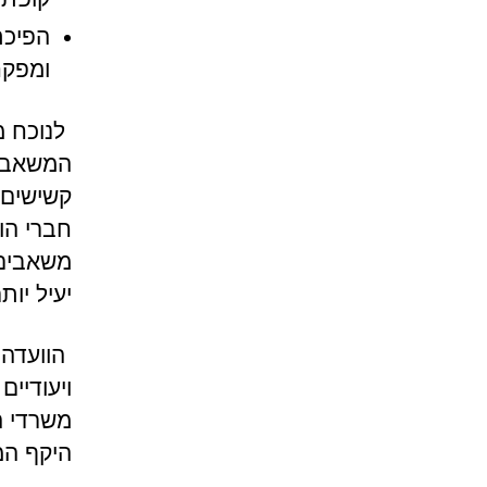
הפיכת
ומפקח
לנוכח מ
המשאבים
קשישים, 
חברי הו
משאבים 
יעיל יו
הוועדה 
ויעודיי
משרדי ה
היקף המ