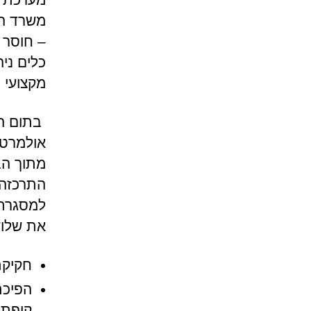
משרד הב
– חוסר 
כלים ניה
מקצועי (
בתום הע
אולמרט 
מתוך הב
התרכזה 
למסגרת 
את שלוש
חקיקת
הפיכת
קופת 