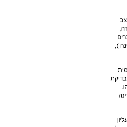
במצב
ה,
רים
ה ),
אומית
בדיקת
ו.
נה
יון